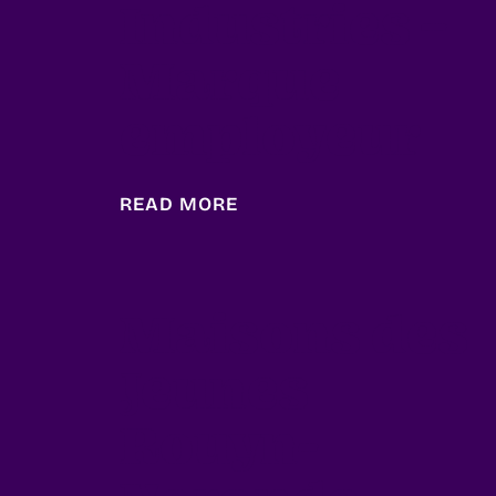
Industries –
Marque
employeur
READ MORE
Maisons des
Jeunes
Rouyn-