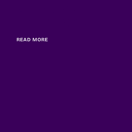
Marque
employeur
READ MORE